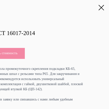
СТ 16017-2014
ь стоимость
 узла промежуточного скрепления подкладки КБ-65,
онных шпал с рельсами типа Р65. Для закручивания и
 рекомендуется использовать универсальный
 комплектация с гайкой, двухвитковой шайбой, плоской
ующей втулкой КБ (ЦП-142).
ив заявку или связавшись с нами любым удобным