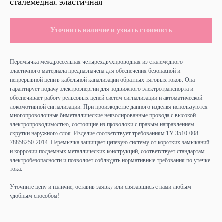
сталемедная эластичная
Уточнить наличие и узнать стоимость
Перемычка междроссельная четырехдвухпроводная из сталемедного
эластичного материала предназначена для обеспечения безопасной и
непрерывной цепи в кабельной канализации обратных тяговых токов. Она
гарантирует подачу электроэнергии для подвижного электротранспорта и
обеспечивает работу рельсовых цепей систем сигнализации и автоматической
локомотивной сигнализации. При производстве данного изделия используются
многопроволочные биметаллические неизолированные провода с высокой
электропроводимостью, состоящие из проволоки с правым направлением
скрутки наружного слоя. Изделие соответствует требованиям ТУ 3510-008-
78858250-2014. Перемычка защищает цепевую систему от коротких замыканий
и коррозии подземных металлических конструкций, соответствует стандартам
электробезопасности и позволяет соблюдать нормативные требования по утечке
тока.
Уточните цену и наличие, оставив заявку или связавшись с нами любым
удобным способом!